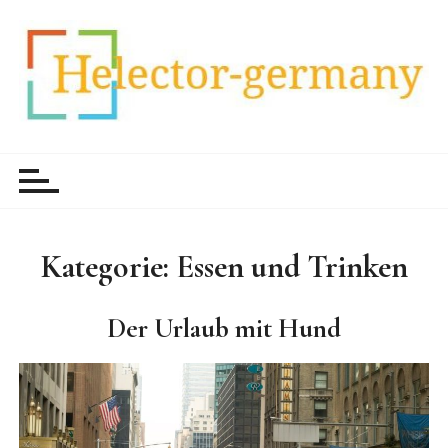
Z
u
m
I
n
h
HelectorGermany
Weltnachrichten
a
l
t
s
Kategorie:
Essen und Trinken
p
r
i
Der Urlaub mit Hund
n
g
e
n