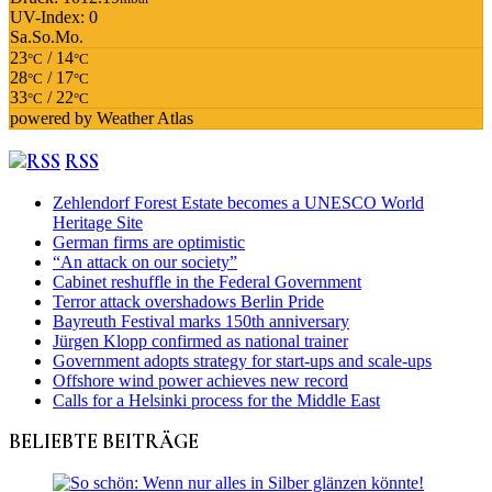
UV-Index: 0
Sa.
So.
Mo.
23
/ 14
°C
°C
28
/ 17
°C
°C
33
/ 22
°C
°C
powered by
Weather Atlas
RSS
Zehlendorf Forest Estate becomes a UNESCO World
Heritage Site
German firms are optimistic
“An attack on our society”
Cabinet reshuffle in the Federal Government
Terror attack overshadows Berlin Pride
Bayreuth Festival marks 150th anniversary
Jürgen Klopp confirmed as national trainer
Government adopts strategy for start-ups and scale-ups
Offshore wind power achieves new record
Calls for a Helsinki process for the Middle East
BELIEBTE BEITRÄGE