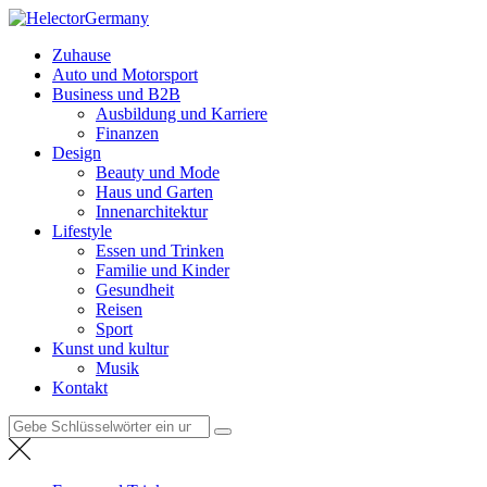
Zum
HelectorGermany
Inhalt
Weltnachrichten
Zuhause
springen
Auto und Motorsport
Business und B2B
Ausbildung und Karriere
Finanzen
Design
Beauty und Mode
Haus und Garten
Innenarchitektur
Lifestyle
Essen und Trinken
Familie und Kinder
Gesundheit
Reisen
Sport
Kunst und kultur
Musik
Kontakt
Suche
nach: