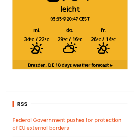
leicht
05:35
20:47 CEST
mi.
do.
fr.
34
/ 22
29
/ 16
26
/ 14
°C
°C
°C
°C
°C
°C
Dresden, DE
10 days weather forecast ▸
RSS
Federal Government pushes for protection
of EU external borders