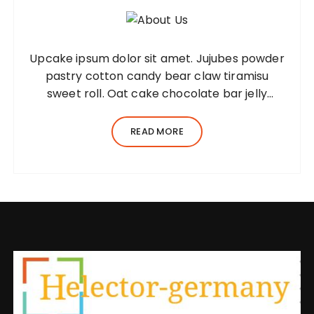
Upcake ipsum dolor sit amet. Jujubes powder
pastry cotton candy bear claw tiramisu
sweet roll. Oat cake chocolate bar jelly
Lorem ipsum dolor sit amet, consectetur
adipiscing elit, sed do eiusmod tempor
READ MORE
incididunt ut…