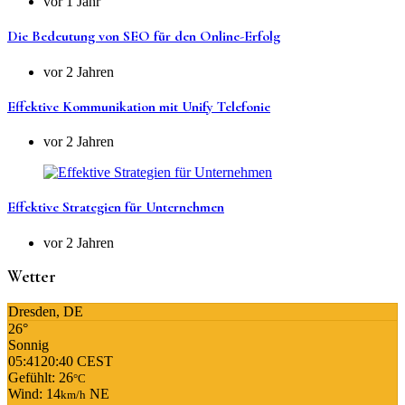
vor 1 Jahr
Die Bedeutung von SEO für den Online-Erfolg
vor 2 Jahren
Effektive Kommunikation mit Unify Telefonie
vor 2 Jahren
Effektive Strategien für Unternehmen
vor 2 Jahren
Wetter
Dresden, DE
26°
Sonnig
05:41
20:40 CEST
Gefühlt: 26
°C
Wind: 14
NE
km/h