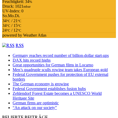
Feuchtigkeit: 34
%
Druck: 1021
mbar
UV-Index: 0
So.
Mo.
Di.
34
/ 21
°C
°C
34
/ 15
°C
°C
24
/ 12
°C
°C
powered by
Weather Atlas
RSS
Germany reaches record number of billion-dollar start-ups
DAX hits record highs
Great opportunities for German films in Locarno
Men’s quadruple sculls rowing team takes European gold
Federal Government pushes for protection of EU external
borders
The German economy is growing
Federal Government establishes fusion hubs
Zehlendorf Forest Estate becomes a UNESCO World
Heritage Site
German firms are optimistic
“An attack on our society”
BELIEBTE BEITRÄGE