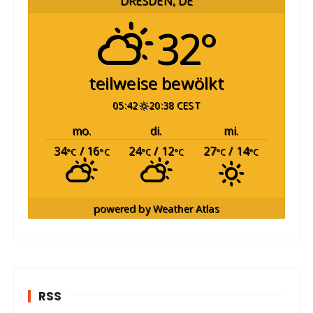
DRESDEN, DE
32°
teilweise bewölkt
05:42
20:38 CEST
mo.
di.
mi.
34
/ 16
24
/ 12
27
/ 14
°C
°C
°C
°C
°C
°C
powered by
Weather Atlas
RSS