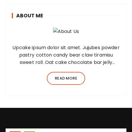
ABOUT ME
Upcake ipsum dolor sit amet. Jujubes powder
pastry cotton candy bear claw tiramisu
sweet roll. Oat cake chocolate bar jelly
Lorem ipsum dolor sit amet, consectetur
adipiscing elit, sed do eiusmod tempor
READ MORE
incididunt ut…