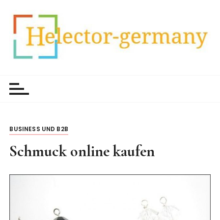
Z
u
m
I
n
h
HelectorGermany
Weltnachrichten
a
l
t
s
p
BUSINESS UND B2B
r
Schmuck online kaufen
i
n
g
e
n