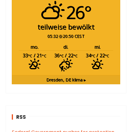
26°
teilweise bewölkt
05:32
20:50 CEST
mo.
di.
mi.
33
/ 21
36
/ 22
34
/ 22
°C
°C
°C
°C
°C
°C
Dresden, DE
klima ▸
RSS