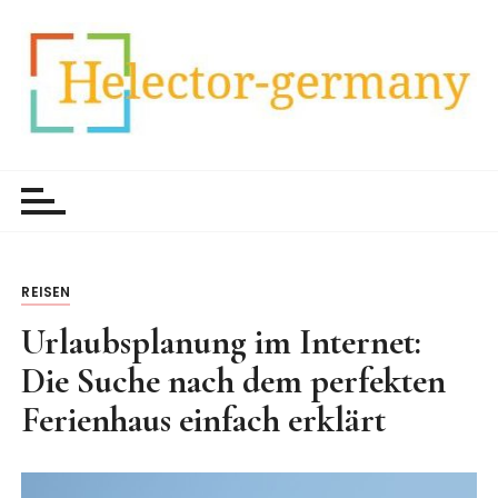
Z
u
m
I
n
h
HelectorGermany
Weltnachrichten
a
l
t
s
p
REISEN
r
Urlaubsplanung im Internet:
i
Die Suche nach dem perfekten
n
g
Ferienhaus einfach erklärt
e
n