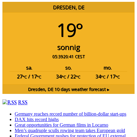
DRESDEN, DE
19°
sonnig
05:39
20:41 CEST
sa.
so.
mo.
27
/ 17
34
/ 22
34
/ 17
°C
°C
°C
°C
°C
°C
Dresden, DE
10 days weather forecast ▸
RSS
Germany reaches record number of billion-dollar start-ups
DAX hits record highs
Great opportunities for German films in Locarno
Men’s quadruple sculls rowing team takes European gold
Federal Government pushes for protection of EU external