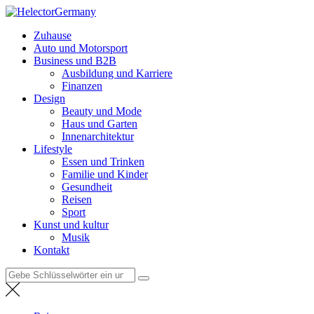
Zum
HelectorGermany
Inhalt
Weltnachrichten
Zuhause
springen
Auto und Motorsport
Business und B2B
Ausbildung und Karriere
Finanzen
Design
Beauty und Mode
Haus und Garten
Innenarchitektur
Lifestyle
Essen und Trinken
Familie und Kinder
Gesundheit
Reisen
Sport
Kunst und kultur
Musik
Kontakt
Suche
nach: